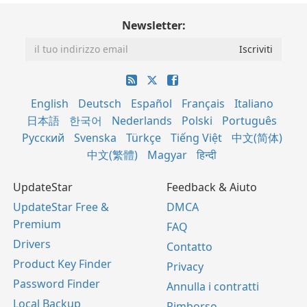
Newsletter:
English
Deutsch
Español
Français
Italiano
日本語
한국어
Nederlands
Polski
Português
Русский
Svenska
Türkçe
Tiếng Việt
中文(简体)
中文(繁體)
Magyar
हिन्दी
UpdateStar
Feedback & Aiuto
UpdateStar Free &
DMCA
Premium
FAQ
Drivers
Contatto
Product Key Finder
Privacy
Password Finder
Annulla i contratti
Local Backup
Rimborso