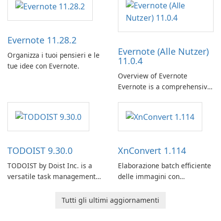
Evernote 11.28.2
Evernote (Alle Nutzer)
Organizza i tuoi pensieri e le
11.0.4
tue idee con Evernote.
Overview of Evernote
Evernote is a comprehensive
note-taking and organization
software designed to help
users capture, organize, and
access information across
multiple devices.
TODOIST 9.30.0
XnConvert 1.114
TODOIST by Doist Inc. is a
Elaborazione batch efficiente
versatile task management
delle immagini con
tool designed to help
XnConvert
individuals and teams
Tutti gli ultimi aggiornamenti
organize their work and
increase productivity.