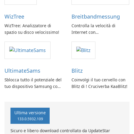
WizTree
Breitbandmessung
WizTree: Analizzatore di
Controlla la velocità di
spazio su disco velocissimo!
Internet con
Breitbandmessung by zafaco
GmbH!
UltimateSams
Blitz
Sblocca tutto il potenziale del
Coinvolgi il tuo cervello con
tuo dispositivo Samsung con
Blitz di ! Cruciverba KaaBlitz!
UltimateSams!
Ultima versione
133.0.5932.109
Sicuro e libero download controllato da UpdateStar