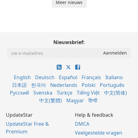
Meer nieuws
Nieuwsbrief:
English
Deutsch
Español
Français
Italiano
日本語
한국어
Nederlands
Polski
Português
Русский
Svenska
Türkçe
Tiếng Việt
中文(简体)
中文(繁體)
Magyar
हिन्दी
UpdateStar
Help & feedback
UpdateStar Free &
DMCA
Premium
Veelgestelde vragen