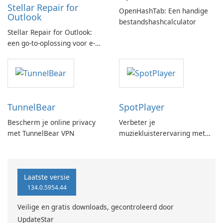
Stellar Repair for
OpenHashTab: Een handige
Outlook
bestandshashcalculator
Stellar Repair for Outlook:
een go-to-oplossing voor e-
mailherstel
TunnelBear
SpotPlayer
Bescherm je online privacy
Verbeter je
met TunnelBear VPN
muziekluisterervaring met
SpotPlayer
Laatste versie
134.0.5954.44
Veilige en gratis downloads, gecontroleerd door
UpdateStar