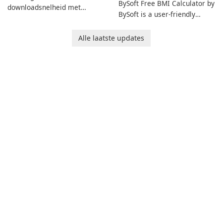
BySoft Free BMI Calculator by
downloadsnelheid met
BySoft is a user-friendly
Internet Download Manager!
software application
designed to help you
Alle laatste updates
calculate your Body Mass
Index quickly and accurately.