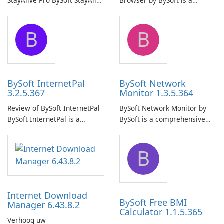
StayAlive Pro BySoft StayAlive
Browser by BySoft is a
Pro is a reliable software
comprehensive software
application designed to
application that allows users
B
B
ensure the continuous and
to easily browse and manage
uninterrupted operation of
shared folders on their
your computer system.
network.
BySoft InternetPal
BySoft Network
3.2.5.367
Monitor 1.3.5.364
Review of BySoft InternetPal
BySoft Network Monitor by
BySoft InternetPal is a
BySoft is a comprehensive
comprehensive software
network monitoring software
application designed to
designed to help businesses
B
monitor your internet
effectively manage their
connection and provide real-
network infrastructure.
time insights into its
performance.
Internet Download
BySoft Free BMI
Manager 6.43.8.2
Calculator 1.1.5.365
Verhoog uw