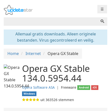
☰
Allemaal gratis downloads. Alleen originele
bestanden. Virus gecontroleerd en veilig.
Home
Internet
Opera GX Stable
Opera GX Stable
134.0.5954.44
Opera Software ASA
❘
Freeware
Android
iOS
Windows
uit
363526
stemmen