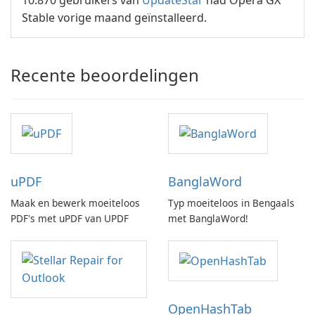
10.870 gebruikers van
UpdateStar
had Opera GX
Stable vorige maand geïnstalleerd.
Recente beoordelingen
uPDF
BanglaWord
Maak en bewerk moeiteloos
Typ moeiteloos in Bengaals
PDF's met uPDF van UPDF
met BanglaWord!
OpenHashTab