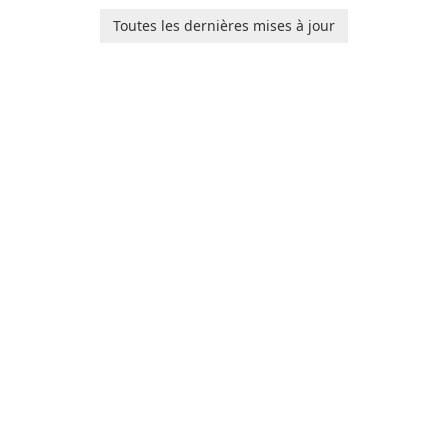
Ollie, on an adventurous
baby tracking, offering
Toutes les dernières mises à jour
journey across diverse
essential healthcare tips and
landscapes.
doctor-approved articles.