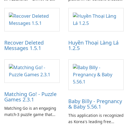
specialized software
designed to monetize their
application designed to
work through built-in brand
optimize the gaming
partnerships and integrated
experience for Grand Theft
tools for content distribution
Auto IV.
and audience engagement.
Recover Deleted
Huyền Thoại Làng Lá
Messages 1.5.1
1.2.5
Matching Go! - Puzzle
Games 2.3.1
Baby Billy - Pregnancy
& Baby 5.56.1
Matching Go is an engaging
match-3 puzzle game that
This application is recognized
invites players to join Chloe
as Korea's leading free
and her charming corgi,
platform for pregnancy and