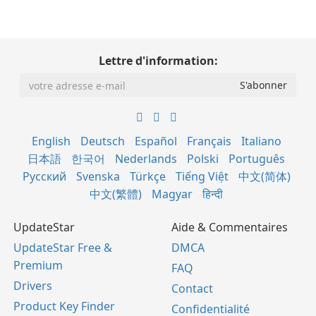
Lettre d'information:
English
Deutsch
Español
Français
Italiano
日本語
한국어
Nederlands
Polski
Português
Русский
Svenska
Türkçe
Tiếng Việt
中文(简体)
中文(繁體)
Magyar
हिन्दी
UpdateStar
Aide & Commentaires
UpdateStar Free &
DMCA
Premium
FAQ
Drivers
Contact
Product Key Finder
Confidentialité