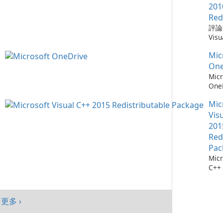
需要
Win
Chr
201
仔細
mac
器，
Red
自動
And
全性
評論：
會自
旨在
深度
Visu
腦以
高階
Mic
Redi
序，
提供
統。
Mic
by M
點擊
入、
加入
Micr
One
它們
現代
能、
C++
Micr
找每
Goo
制及
Redi
One
最新
與平
目標
是由 
測：為
料庫：
面與
創作
發的
Mic
36
擁有
及平
戶，
式，
流程
Vis
1,90
績效
結合
Micr
存 M
201
Chr
現代
C++
One
Red
Java
效與
程式
成熟
Edg
Pac
件。
務，與
Micr
Visu
365
C++
的電
及 
行套
此版本
合。O
Micr
為 W
C++
客戶
更多 ›
行套
mac
Visu
And