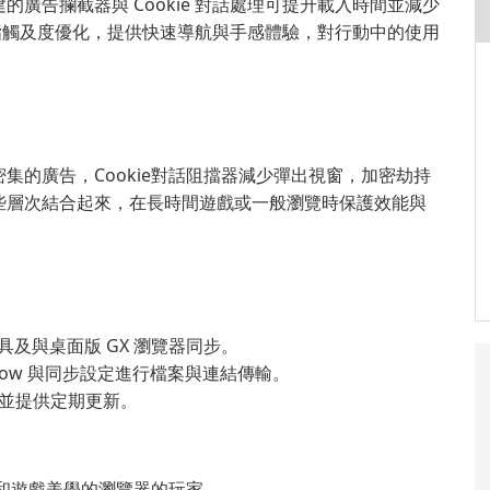
。內建的廣告攔截器與 Cookie 對話處理可提升載入時間並減少
指觸及度優化，提供快速導航與手感體驗，對行動中的使用
集的廣告，Cookie對話阻擋器減少彈出視窗，加密劫持
些層次結合起來，在長時間遊戲或一般瀏覽時保護效能與
家工具及與桌面版 GX 瀏覽器同步。
low 與同步設定進行檔案與連結傳輸。
並提供定期更新。
和遊戲美學的瀏覽器的玩家。