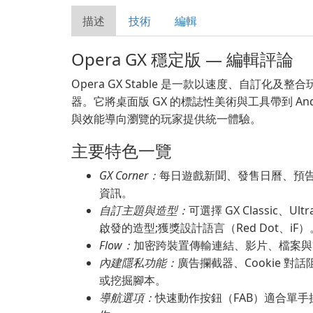
描述
技術
編輯
Opera GX 穩定版 — 編輯評論
Opera GX Stable 是一款以速度、自訂化
器。它將桌面版 GX 的標誌性美術與工具帶到 And
與效能導向瀏覽的玩家提供統一體驗。
主要特色一覽
GX Corner：
每日遊戲新聞、發售日曆、預
資訊。
自訂主題與造型：
可選擇 GX Classic、Ult
啟發的造型;獲獎設計語言（Red Dot、iF）
Flow：
加密跨裝置傳輸連結、影片、檔案與
內建隱私功能：
廣告攔截器、Cookie 
或挖掘腳本。
導航選項：
快速動作按鈕（FAB）適合單