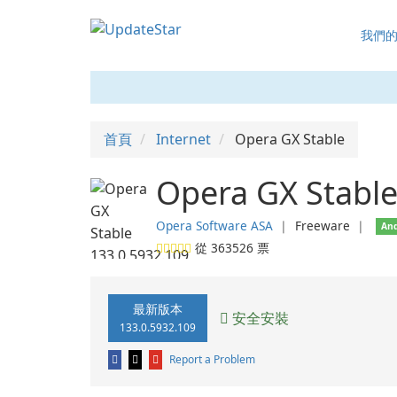
我們
首頁
Internet
Opera GX Stable
Opera GX Stable
Opera Software ASA
❘
Freeware
❘
And
從
363526
票
最新版本
安全安裝
133.0.5932.109
Report a Problem