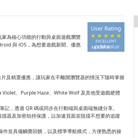
User Rating
及整合玩家為核心功能的行動與桌面遊戲瀏覽
EXCELLENT
roid 與 iOS，為想要遊戲新聞、優惠
告片及精選優惠，讓玩家在不離開瀏覽器的情況下隨時掌握
ra Violet、Purple Haze、White Wolf 及其他受遊戲硬體
。
筆記，透過 QR 碼或同步在行動端與桌面端無縫分享。
對話阻擋器及加密劫持保護，以加速頁面並阻擋不想要的追蹤
手操作並具備觸覺回饋，以及標準導航模式，方便熟悉的操