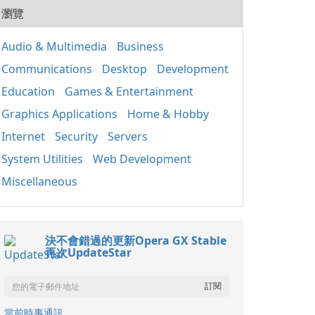
20
用程
瀏覽
式的
人使
套件
組織
應用
Audio & Multimedia
Business
取、
Win
定期
Communications
Desktop
Development
正常
裝置
鍵執
其成
Education
Games & Entertainment
主要
分 包含重要的函式
Graphics Applications
Home & Hobby
庫，如
Internet
Security
Servers
基礎
（MF
System Utilities
Web Development
C++
C+
Miscellaneous
保不
的相
x86
決不會錯過的更新Opera GX Stable
再次UpdateStar
當前時事通訊