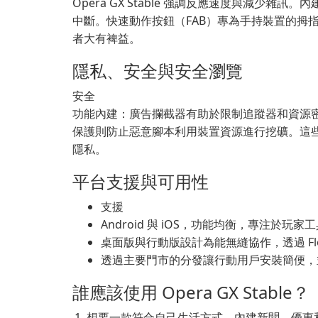
Opera GX Stable 強調反應速度與減少雜訊
中斷。快速動作按鈕（FAB）專為手持裝置的拇
者大有裨益。
隱私、安全與安全瀏覽
安全
功能內建：廣告攔截器有助於限制追蹤器和資源密
保護則防止惡意腳本利用裝置資源進行挖礦。這
隱私。
平台支援與可用性
支援
Android 與 iOS，功能均衡，專注於玩
桌面版與行動版設計為能無縫協作，透過 F
透過主要門市的分發讓行動用戶安裝簡便，
誰應該使用 Opera GX Stable？
想要一款符合自己生活方式、內建新聞、優惠