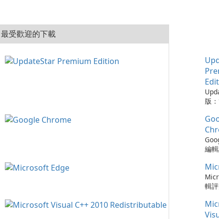
最受歡迎的下載
Upd
Pr
Edi
Upd
版：
的實
Goo
Upd
版是
Ch
工具
Goo
的程
編輯評
從而
Ch
保持
Mic
瀏覽
可以
速度
Micr
時軟
更新
輯評
化建
以及與
快速
您的
Mic
務的
瀏覽器
容，
Chr
Ed
Vis