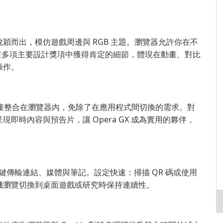
的介面脫穎而出，模仿遊戲周邊與 RGB 主題。瀏覽器允許你在不
X 在多項主要設計獎項中獲得肯定的細節，體現在動畫、對比
操作。
優惠直接整合在瀏覽器內，免除了在應用程式間切換的需求。對
即時內容與預告片，讓 Opera GX 成為實用的夥伴，
一鍵傳輸連結、媒體與筆記。設定快速：掃描 QR 碼或使用
機瀏覽切換到桌面遊戲或研究時保持連續性。